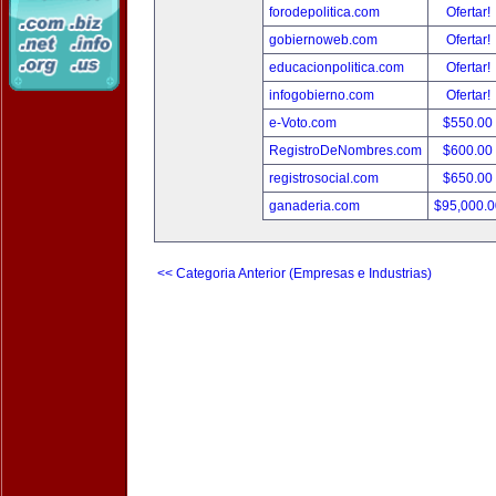
forodepolitica.com
Ofertar!
gobiernoweb.com
Ofertar!
educacionpolitica.com
Ofertar!
infogobierno.com
Ofertar!
e-Voto.com
$550.00
RegistroDeNombres.com
$600.00
registrosocial.com
$650.00
ganaderia.com
$95,000.
<< Categoria Anterior (Empresas e Industrias)