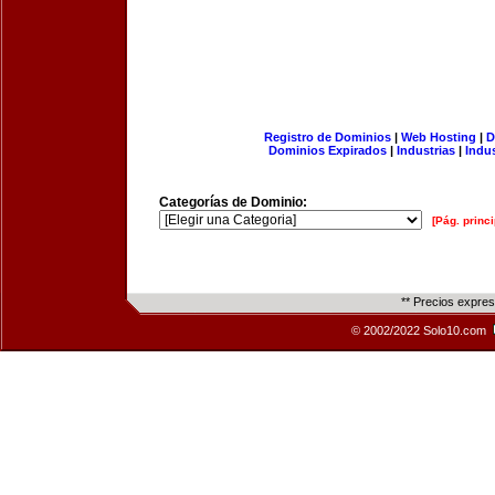
Registro de Dominios
|
Web Hosting
|
D
Dominios Expirados
|
Industrias
|
Indu
Categorías de Dominio:
[Pág. princi
** Precios expre
© 2002/2022 Solo10.com