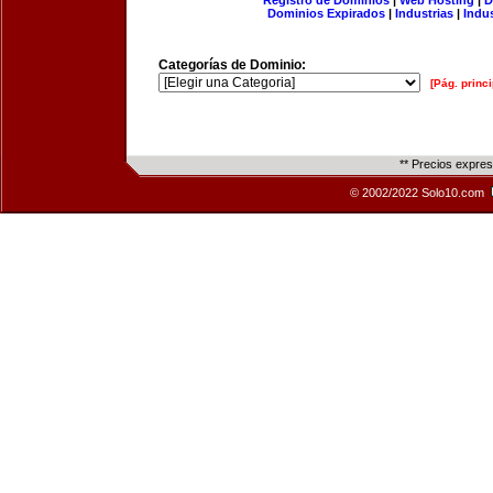
Registro de Dominios
|
Web Hosting
|
D
Dominios Expirados
|
Industrias
|
Indu
Categorías de Dominio:
[Pág. princi
** Precios expre
© 2002/2022 Solo10.com