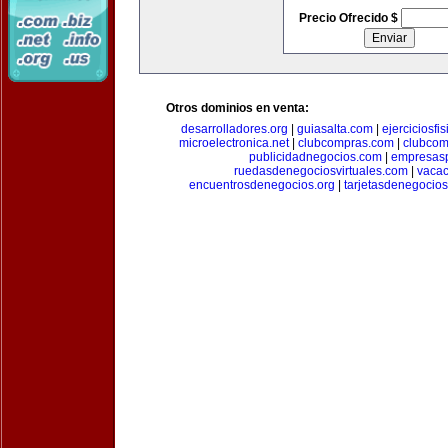
Precio Ofrecido $
Otros dominios en venta:
desarrolladores.org
|
guiasalta.com
|
ejerciciosfi
microelectronica.net
|
clubcompras.com
|
clubcom
publicidadnegocios.com
|
empresas
ruedasdenegociosvirtuales.com
|
vacac
encuentrosdenegocios.org
|
tarjetasdenegocio