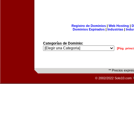
Registro de Dominios
|
Web Hosting
|
D
Dominios Expirados
|
Industrias
|
Indu
Categorías de Dominio:
[Pág. princi
** Precios expre
© 2002/2022 Solo10.com