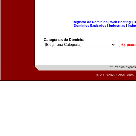
Registro de Dominios
|
Web Hosting
|
D
Dominios Expirados
|
Industrias
|
Indu
Categorías de Dominio:
[Pág. princi
** Precios expre
© 2002/2022 Solo10.com