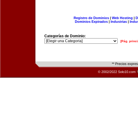
Registro de Dominios
|
Web Hosting
|
D
Dominios Expirados
|
Industrias
|
Indu
Categorías de Dominio:
[Pág. princi
** Precios expre
© 2002/2022 Solo10.com