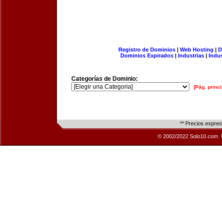
Registro de Dominios
|
Web Hosting
|
D
Dominios Expirados
|
Industrias
|
Indu
Categorías de Dominio:
[Pág. princi
** Precios expre
© 2002/2022 Solo10.com