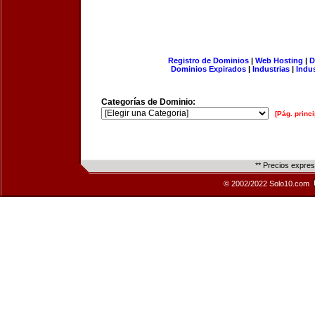
Registro de Dominios
|
Web Hosting
|
D
Dominios Expirados
|
Industrias
|
Indu
Categorías de Dominio:
[Pág. princi
** Precios expre
© 2002/2022 Solo10.com