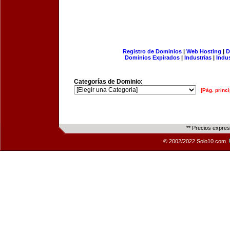
Registro de Dominios
|
Web Hosting
|
D
Dominios Expirados
|
Industrias
|
Indu
Categorías de Dominio:
[Pág. princi
** Precios expre
© 2002/2022 Solo10.com