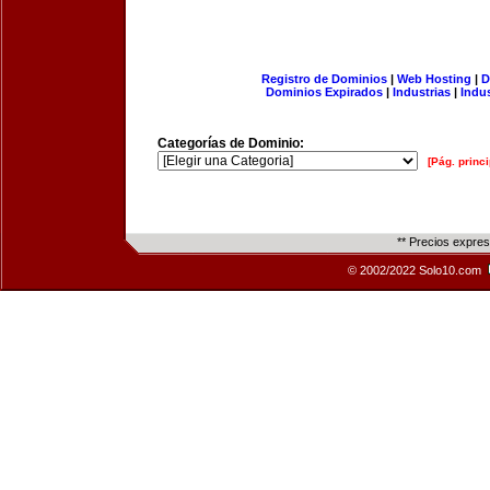
Registro de Dominios
|
Web Hosting
|
D
Dominios Expirados
|
Industrias
|
Indu
Categorías de Dominio:
[Pág. princi
** Precios expre
© 2002/2022 Solo10.com