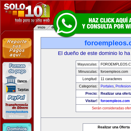
foroempleos
El dueño de este dominio lo ha
Mayusculas:
FOROEMPLEOS.
Minusculas:
foroempleos.com
Longitud:
11 caracteres
Categorias:
Portales
,
Profesio
Precio:
Realizar una ofert
Visitar!
foroempleos.com
Serán consideradas ofer
Realizar una Oferta