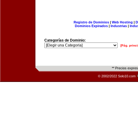
Registro de Dominios
|
Web Hosting
|
D
Dominios Expirados
|
Industrias
|
Indu
Categorías de Dominio:
[Pág. princi
** Precios expre
© 2002/2022 Solo10.com