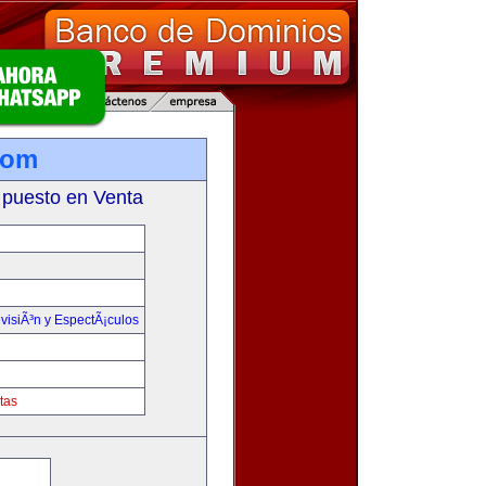
com
 puesto en Venta
visiÃ³n y EspectÃ¡culos
tas