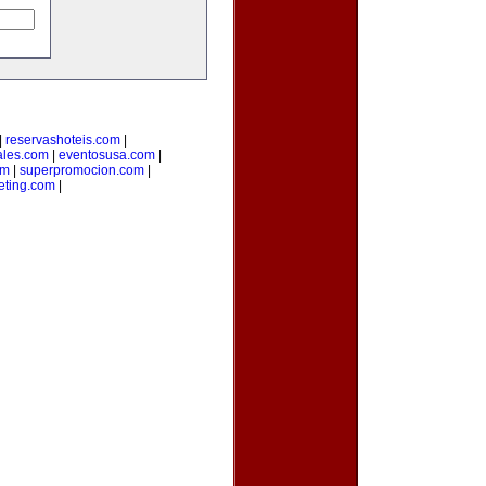
|
reservashoteis.com
|
ales.com
|
eventosusa.com
|
om
|
superpromocion.com
|
eting.com
|