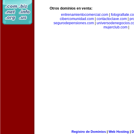
Otros dominios en venta:
entrenamientocomercial.com
|
fotografiate.c
cibercomunidad.com
|
contactoclave.com
|
pr
segurodepensiones.com
|
universodenegocios.c
mujerclub.com
|
Registro de Dominios
|
Web Hosting
|
D