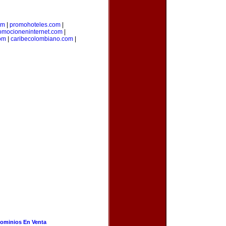
om
|
promohoteles.com
|
omocioneninternet.com
|
om
|
caribecolombiano.com
|
ominios En Venta