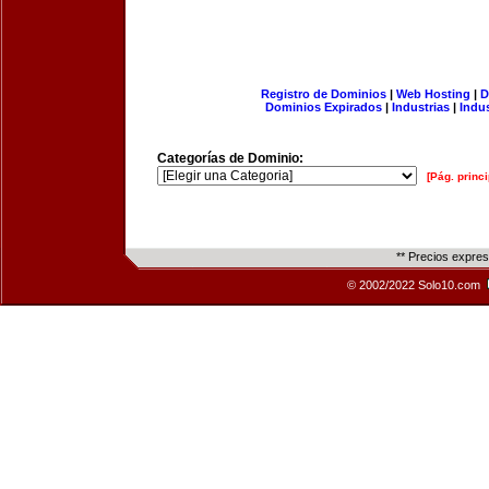
Registro de Dominios
|
Web Hosting
|
D
Dominios Expirados
|
Industrias
|
Indu
Categorías de Dominio:
[Pág. princi
** Precios expre
© 2002/2022 Solo10.com