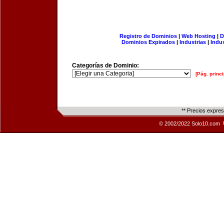
Registro de Dominios
|
Web Hosting
|
D
Dominios Expirados
|
Industrias
|
Indu
Categorías de Dominio:
[Pág. princi
** Precios expre
© 2002/2022 Solo10.com