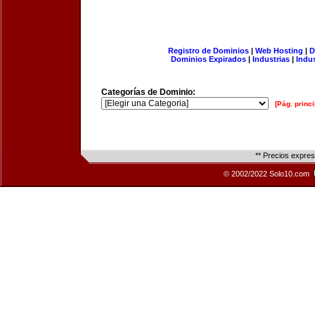
Registro de Dominios
|
Web Hosting
|
D
Dominios Expirados
|
Industrias
|
Indu
Categorías de Dominio:
[Pág. princi
** Precios expre
© 2002/2022 Solo10.com