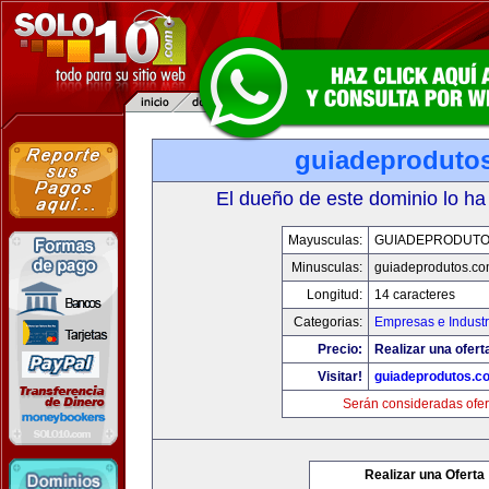
guiadeproduto
El dueño de este dominio lo ha
Mayusculas:
GUIADEPRODUTO
Minusculas:
guiadeprodutos.c
Longitud:
14 caracteres
Categorias:
Empresas e Industr
Precio:
Realizar una ofert
Visitar!
guiadeprodutos.c
Serán consideradas ofer
Realizar una Oferta