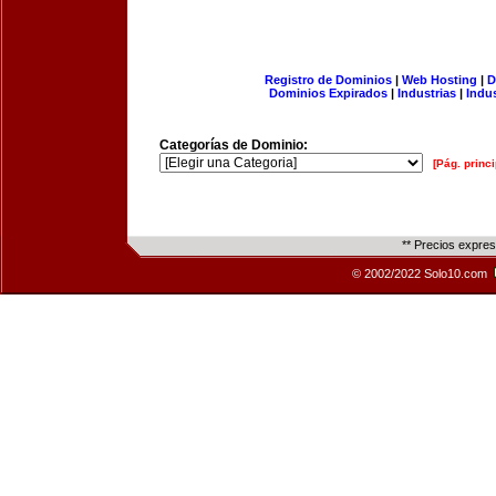
Registro de Dominios
|
Web Hosting
|
D
Dominios Expirados
|
Industrias
|
Indu
Categorías de Dominio:
[Pág. princi
** Precios expre
© 2002/2022 Solo10.com