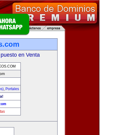
os.com
 puesto en Venta
EOS.COM
com
os)
,
Portales
a!
.com
tas