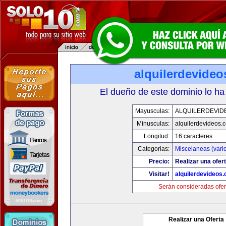
alquilerdevide
El dueño de este dominio lo ha
Mayusculas:
ALQUILERDEVID
Minusculas:
alquilerdevideos.
Longitud:
16 caracteres
Categorias:
Miscelaneas (vari
Precio:
Realizar una ofert
Visitar!
alquilerdevideos
Serán consideradas ofer
Realizar una Oferta