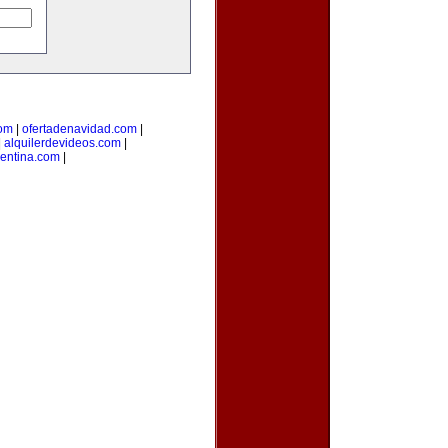
com
|
ofertadenavidad.com
|
|
alquilerdevideos.com
|
gentina.com
|