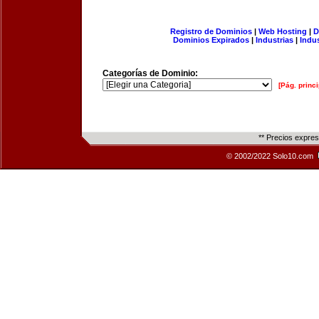
Registro de Dominios
|
Web Hosting
|
D
Dominios Expirados
|
Industrias
|
Indu
Categorías de Dominio:
[Pág. princi
** Precios expre
© 2002/2022 Solo10.com