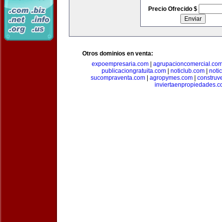
Precio Ofrecido $
Otros dominios en venta:
expoempresaria.com
|
agrupacioncomercial.co
publicaciongratuita.com
|
noticlub.com
|
noti
sucompraventa.com
|
agropymes.com
|
construv
inviertaenpropiedades.