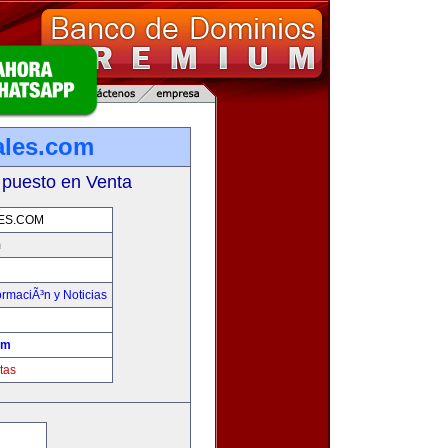
ales.com
 puesto en Venta
ES.COM
m
ormaciÃ³n y Noticias
om
tas