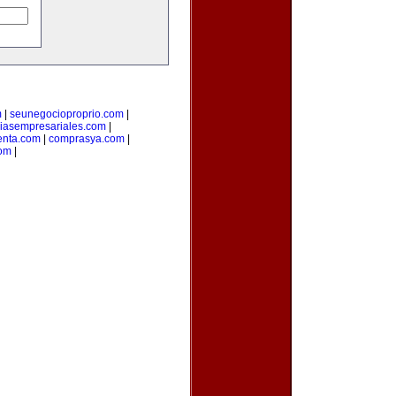
m
|
seunegocioproprio.com
|
ciasempresariales.com
|
enta.com
|
comprasya.com
|
com
|