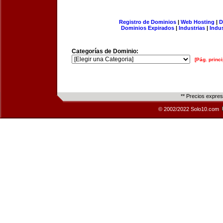
Registro de Dominios
|
Web Hosting
|
D
Dominios Expirados
|
Industrias
|
Indu
Categorías de Dominio:
[Pág. princi
** Precios expre
© 2002/2022 Solo10.com